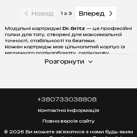
Назад
Вперед
1
з 3
Модульні картриджі
Dr. Gritz
— це професійні
голки для тату, створені для максимальної
точності, стабільності та безпеки.
Кожен картридж має цільнолитий корпус із
медичного полікарбонату, силіконову
мембрану з оптимальним натягом і голки з
Розгорнути
медичної сталі 304, що зберігають гостроту
навіть під час тривалих сеансів.
Прозорий корпус забезпечує повний
контроль над процесом, а хрестоподібна
форма наконечника гарантує плавну подачу
пігменту за будь-яких налаштувань машинки.
+380733038808
Dr. Gritz Cartridges
сумісні з усіма
сучасними тату-машинками картриджного
Контактна інформація
типу та відповідають міжнародним
Повна версія сайту
стандартам стерильності EO Gas.
© 2026 Ви можете зв'язатися з нами будь-яким
Точність. Стабільність. Контроль — з