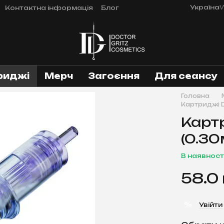
Україна
W
Контактна інформація
Блог
риджі
Мерч
Загоєння
Для сеансу
Головна
Картриджі Dr
Картр
(0.30
В наявност
58.0
%
Увійти