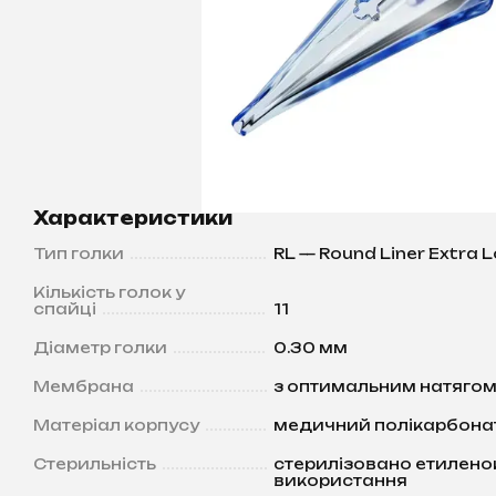
Характеристики
Тип голки
RL — Round Liner Extra 
Кількість голок у
спайці
11
Діаметр голки
0.30 мм
Мембрана
з оптимальним натягом,
Матеріал корпусу
медичний полікарбонат
Стерильність
стерилізовано етилено
використання