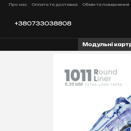
Перейти до основного контенту
Про нас
Оплата та доставка
Обмін та повернення
⭐Співпраця⭐
+380733038808
Модульні карт