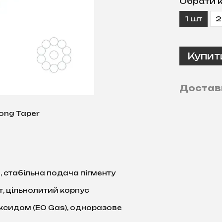
Обрати к
1 шт
2
Купит
Достав
Long Taper
 стабільна подача пігменту
, цільнолитий корпус
ксидом (EO Gas), одноразове