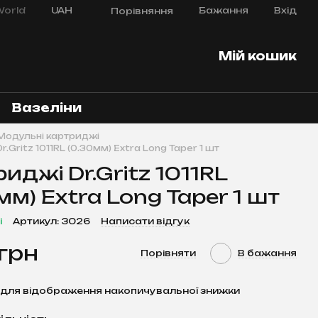
orld
UAH
Бажання
Вхід
Порівняння
Мій кошик
Вазеліни
Модульні картриджі
.Gritz 1011RL (0.30мм) Extra Long Taper 1 шт
иджі Dr.Gritz 1011RL
мм) Extra Long Taper 1 шт
і
Артикул: 3026
Написати відгук
 грн
Порівняти
В бажання
для відображення накопичувальної знижки