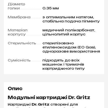
Діаметр
голки
0.35 мм
Мембрана
з оптимальним натягом,
стабільна подача пігменту
Матеріал
медичний полікарбонат,
корпусу
цільнолитий корпус
Стерильність
стерилізовано
етиленоксидом (EO Gas),
одноразове використання
Сумісність
підходять до всіх
машинок і тримачів
картриджного типу
Опис
Модульні картриджі Dr. Gritz
Картриджі
Dr. Gritz
створені для