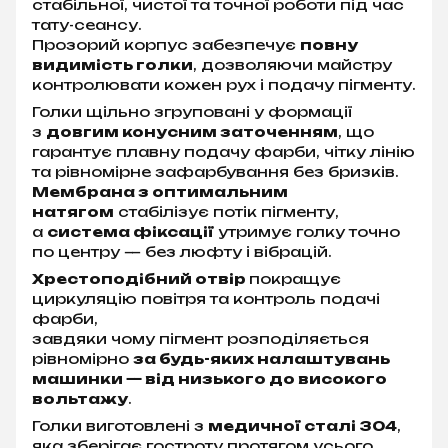
стабільної, чистої та точної роботи під час
тату-сеансу.
Прозорий корпус забезпечує
повну
видимість голки
, дозволяючи майстру
контролювати кожен рух і подачу пігменту.
Голки щільно згруповані у формації
з
довгим конусним заточенням
, що
гарантує плавну подачу фарби, чітку лінію
та рівномірне зафарбування без бризків.
Мембрана з оптимальним
натягом
стабілізує потік пігменту,
а
система фіксації
утримує голку точно
по центру — без люфту і вібрацій.
Хрестоподібний отвір
покращує
циркуляцію повітря та контроль подачі
фарби,
завдяки чому пігмент розподіляється
рівномірно
за будь-яких налаштувань
машинки — від низького до високого
вольтажу
.
Голки виготовлені з
медичної сталі 304
,
яка зберігає гостроту протягом усього