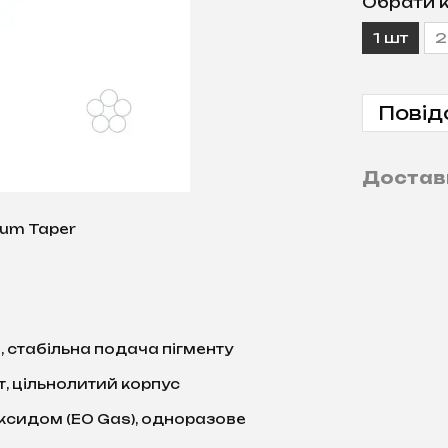
Обрати к
1 шт
2
Повід
Достав
ium Taper
 стабільна подача пігменту
, цільнолитий корпус
ксидом (EO Gas), одноразове