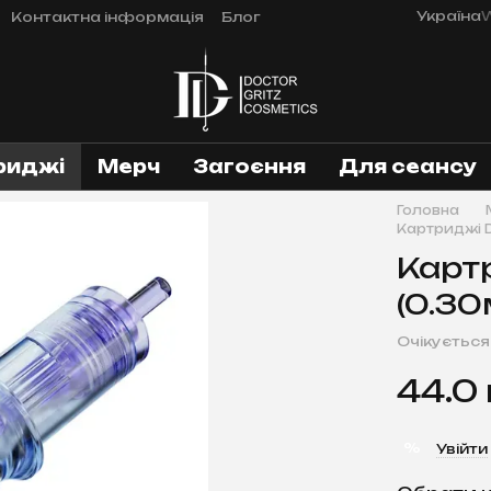
Україна
W
Контактна інформація
Блог
риджі
Мерч
Загоєння
Для сеансу
Головна
Картриджі D
Картр
(0.30
Очікується
44.0
%
Увійти