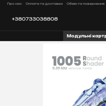
Перейти до основного контенту
Про нас
Оплата та доставка
Обмін та повернення
⭐Співпраця⭐
+380733038808
Модульні карт