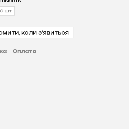
ількість
0 шт
омити, коли з'явиться
ка
Оплата