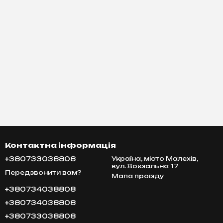
Контактна інформація
+380733038808
Україна, місто Малехів,
вул. Вокзальна 17
Передзвонити вам?
Мапа проїзду
+380734038808
+380734038808
+380733038808