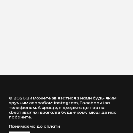
© 2026 Ви можете зв'язатися з нами будь-яким
зручним способом: Instagram, Facebook і за
телефоном. А краще, підходьте до нас на
фестивалях і взагалі в будь-якому місці, де нас
побачите.
Приймаємо до оплати