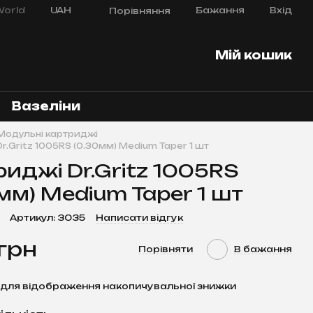
orld
UAH
Бажання
Вхід
Порівняння
Мій кошик
Вазеліни
Модульні картриджі
r.Gritz 1005RS (0.30мм) Medium Taper 1 шт
иджі Dr.Gritz 1005RS
мм) Medium Taper 1 шт
Артикул: 3035
Написати відгук
 грн
Порівняти
В бажання
для відображення накопичувальної знижки