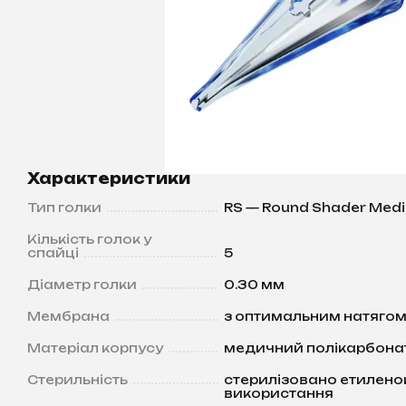
Характеристики
Тип голки
RS — Round Shader Med
Кількість голок у
спайці
5
Діаметр голки
0.30 мм
Мембрана
з оптимальним натягом,
Матеріал корпусу
медичний полікарбонат
Стерильність
стерилізовано етилено
використання