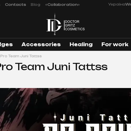
Україна
Wo
s
Contacts
Blog
⭐Collaboration⭐
dges
Аccessories
Healing
For work
z Pro Team Juni Tattss
 Pro Team Juni Tattss