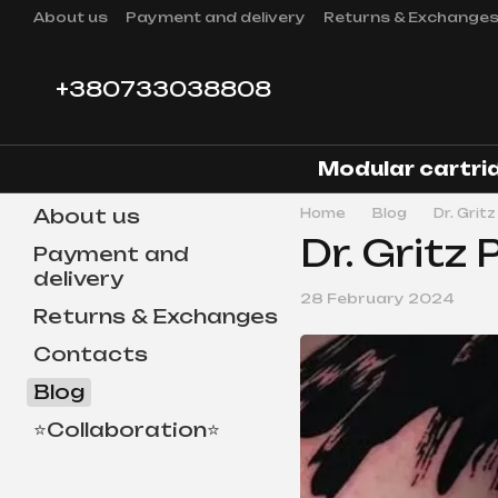
Skip to main content
About us
Payment and delivery
Returns & Exchange
+380733038808
Modular cartri
About us
Home
Blog
Dr. Grit
Dr. Gritz
Payment and
delivery
28 February 2024
Returns & Exchanges
Contacts
Blog
⭐Collaboration⭐