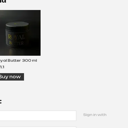
nd
yal Butter 300 ml
1.1
Buy now
t
Sign in with