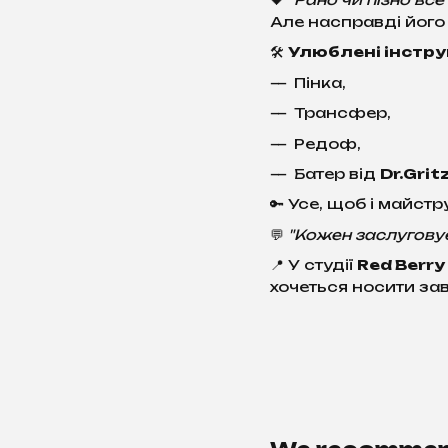
Але насправді його 
🛠️
Улюблені інстр
Пінка,
Трансфер,
Редоф,
Батер від
Dr.Grit
🔑 Усе, щоб і майстр
💬
"Кожен заслуговує
📍 У студії
Red Berry
хочеться носити за