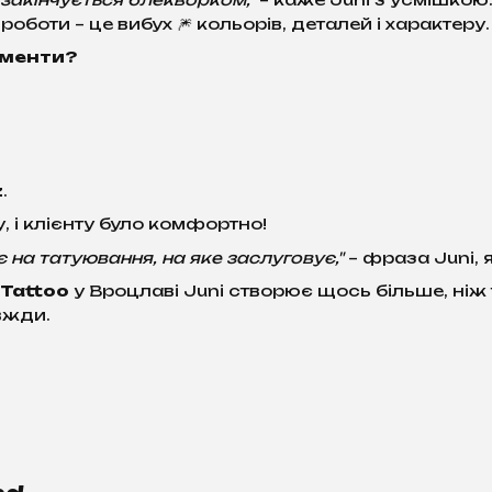
роботи – це вибух 🎆 кольорів, деталей і характеру.
ументи?
z
.
у, і клієнту було комфортно!
 на татуювання, на яке заслуговує,"
– фраза Juni, 
 Tattoo
у Вроцлаві Juni створює щось більше, ніж
вжди.