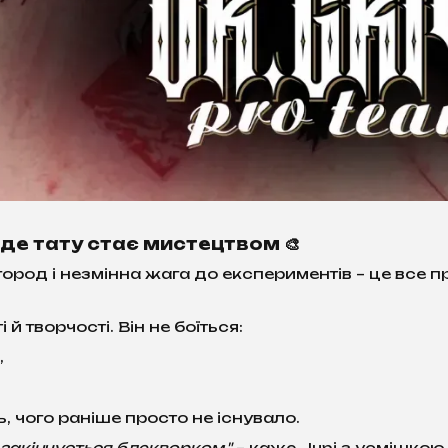
м, де тату стає мистецтвом
🎨
агород і незмінна жага до експериментів – це все 
 й творчості. Він не боїться:
,
 чого раніше просто не існувало.
е закінчується блекворком,"
– каже Juni з усмішкою