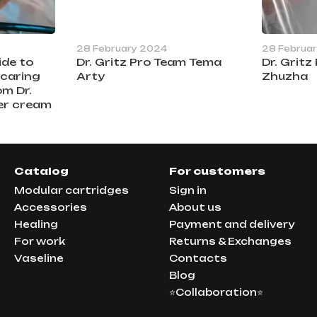
28 February 2024
28 Februa
ide to
Dr. Gritz Pro Team Tema
Dr. Grit
 caring
Arty
Zhuzha
om Dr.
er cream
Catalog
For customers
Modular cartridges
Sign in
Аccessories
About us
Healing
Payment and delivery
For work
Returns & Exchanges
Vaseline
Contacts
Blog
⭐Collaboration⭐