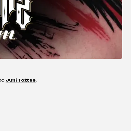
про
Juni Tattss
.
.