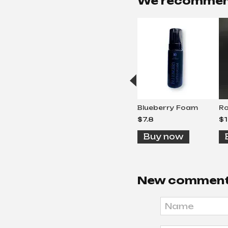
We recomme
Blueberry Foam
Ro
$7.8
$1
Buy now
New commen