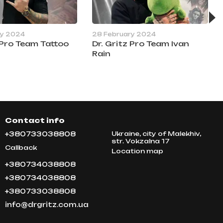
ry 2024
28 February 2024
z Pro Team Tattoo
Dr. Gritz Pro Team Ivan
Rain
Contact info
+380733038808
Ukraine, city of Malekhiv,
str. Vokzalna 17
Callback
Location map
+380734038808
+380734038808
+380733038808
info@drgritz.com.ua