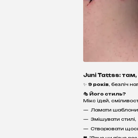
Juni Tattss: та
✨
9 років
, безліч н
🎭
Його стиль?
Мікс ідей, сміливості
Ламати шаблони
Змішувати стилі,
Створювати щось,
🖤
"Рано чи пізно вс