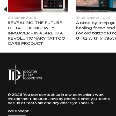
28 March 2025
19 December 2024
REVEALING THE FUTURE
A step-by-step gu
OF TATTOOING: WHY
healing fresh and
INKSAVER + INKCARE IS A
for old tattoos fr
REVOLUTIONARY TATTOO
Gritz with InkSav
CARE PRODUCT
© 2026 You can contact us in any convenient way:
Instagram, Facebook and by phone. Better yet, come
see us at festivals and anywhere you see us.
We accept