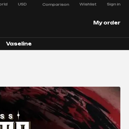
rld
USD
Wishlist
Sign in
Comparison
My order
Vaseline