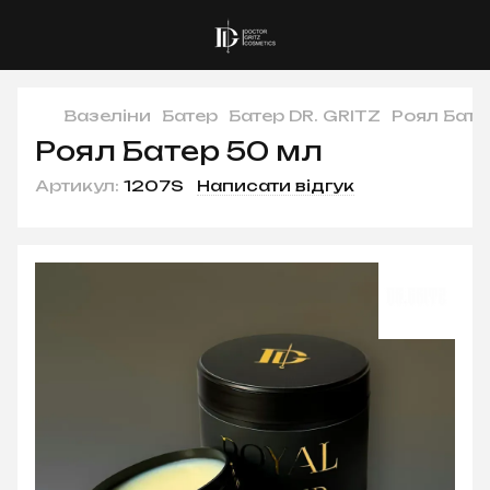
Вазеліни
Батер
Батер DR. GRITZ
Роял Бате
Роял Батер 50 мл
Артикул:
1207S
Написати відгук