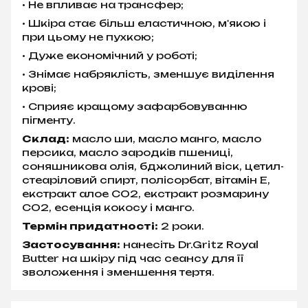
• Не впливає на трансфер;
• Шкіра стає більш еластичною, м'якою і
при цьому не пухкою;
• Дуже економічний у роботі;
• Знімає набряклість, зменшує виділення
крові;
• Сприяє кращому зафарбовуванню
пігменту.
Склад:
масло ши, масло манго, масло
персика, масло зародків пшениці,
соняшникова олія, бджолиний віск, цетил-
стеаріловий спирт, полісорбат, вітамін Е,
екстракт алое CO2, екстракт розмарину
CO2, есенція кокосу і манго.
Термін придатності:
2 роки.
Застосування:
нанесіть Dr.Gritz Royal
Butter на шкіру під час сеансу для її
зволоження і зменшення тертя.